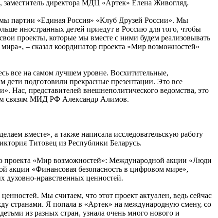
 заместитель директора МДЦ «Артек» Елена Живогляд.
ммы партии «Единая Россия» «Клуб Друзей России». Мы
больше иностранных детей приедут в Россию для того, чтобы
 свои проекты, которые мы вместе с ними будем реализовывать
го мира», – сказал координатор проекта «Мир возможностей»
сь все на самом лучшем уровне. Восхитительные,
м дети подготовили прекрасные презентации. Это все
ии». Нас, представителей внешнеполитического ведомства, это
ным связям МИД РФ Александр Алимов.
делаем вместе», а также написала исследовательскую работу
Виктория Титовец из Республики Беларусь.
го проекта «Мир возможностей»: Международной акции «Люди
й акции «Финансовая безопасность в цифровом мире»,
х духовно-нравственных ценностей.
енностей. Мы считаем, что этот проект актуален, ведь сейчас
ду странами. Я попала в «Артек» на международную смену, со
 детьми из разных стран, узнала очень много нового и