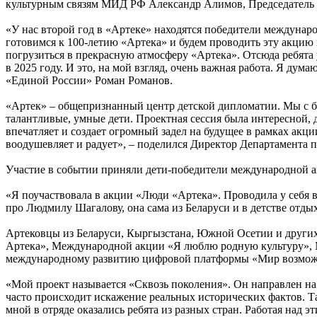
культурным связям МИД РФ Александр Алимов, Председатель 
«У нас второй год в «Артеке» находятся победители междуна
готовимся к 100-летию «Артека» и будем проводить эту акцию 
погрузиться в прекрасную атмосферу «Артека». Отсюда ребята 
в 2025 году. И это, на мой взгляд, очень важная работа. Я ду
«Единой России» Роман Романов.
«Артек» – общепризнанный центр детской дипломатии. Мы с бо
талантливые, умные дети. Проектная сессия была интересной,
впечатляет и создает огромный задел на будущее в рамках акц
воодушевляет и радует», – поделился Директор Департамента
Участие в событии приняли дети-победители международной ак
«Я поучаствовала в акции «Люди «Артека». Проводила у себя в
про Людмилу Шагалову, она сама из Беларуси и в детстве отдых
Артековцы из Беларуси, Кыргызстана, Южной Осетии и други
Артека», Международной акции «Я люблю родную культуру», 
международному развитию цифровой платформы «Мир возможно
«Мой проект называется «Сквозь поколения». Он направлен на
часто происходит искажение реальных исторических фактов. 
мной в отряде оказались ребята из разных стран. Работая над 