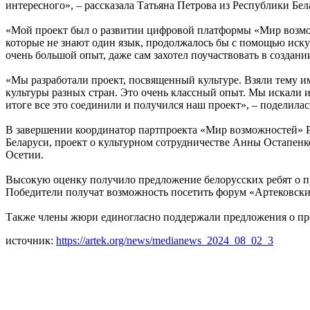
интересного», – рассказала Татьяна Петрова из Республики Бел
«Мой проект был о развитии цифровой платформы «Мир возмож
которые не знают один язык, продолжалось бы с помощью искус
очень большой опыт, даже сам захотел поучаствовать в создан
«Мы разработали проект, посвященный культуре. Взяли тему им
культуры разных стран. Это очень классный опыт. Мы искали 
итоге все это соединили и получился наш проект», – поделилас
В завершении координатор партпроекта «Мир возможностей» Р
Беларуси, проект о культурном сотрудничестве Анны Остапен
Осетии.
Высокую оценку получило предложение белорусских ребят о пр
Победители получат возможность посетить форум «Артековские
Также члены жюри единогласно поддержали предложения о пр
источник:
https://artek.org/news/medianews_2024_08_02_3