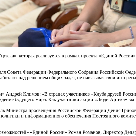
ртека», которая реализуется в рамках проекта «Единой России
еля Совета Федерации Федерального Собрания Российской Федер
работают над решением общих задач, не навязывая свои интерес
и» Андрей Климов: «В странах участников «Клуба друзей Росси
видение будущего мира. Как участники акции «Люди Артека» вы 
тель Министра просвещения Российской Федерации Денис Грибов
 политики и информационного обеспечения Постоянного комитет
возможностей» «Единой России» Роман Романов, Директор Депар