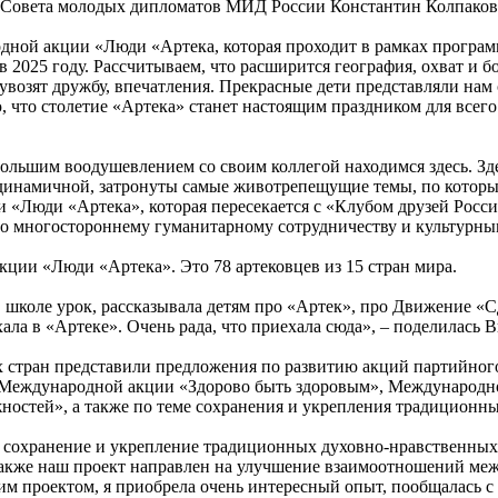
Совета молодых дипломатов МИД России Константин Колпаков,
родной акции «Люди «Артека, которая проходит в рамках програ
в 2025 году. Рассчитываем, что расширится география, охват и 
увозят дружбу, впечатления. Прекрасные дети представляли нам
маю, что столетие «Артека» станет настоящим праздником для все
льшим воодушевлением со своим коллегой находимся здесь. Зде
 динамичной, затронуты самые животрепещущие темы, по которы
ии «Люди «Артека», которая пересекается с «Клубом друзей Росс
 по многостороннему гуманитарному сотрудничеству и культур
ции «Люди «Артека». Это 78 артековцев из 15 стран мира.
 школе урок, рассказывала детям про «Артек», про Движение «С
ала в «Артеке». Очень рада, что приехала сюда», – поделилась 
х стран представили предложения по развитию акций партийно
Международной акции «Здорово быть здоровым», Международно
стей», а также по теме сохранения и укрепления традиционны
 сохранение и укрепление традиционных духовно-нравственных ц
Также наш проект направлен на улучшение взаимоотношений меж
этим проектом, я приобрела очень интересный опыт, пообщалась с