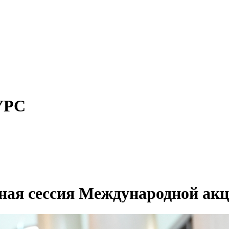
УРС
тная сессия Международной ак