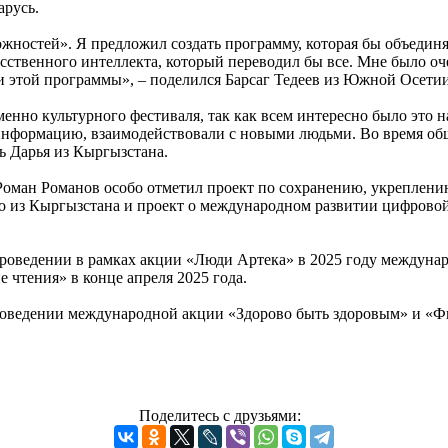
арусь.
ностей». Я предложил создать программу, которая бы объединя
ственного интеллекта, который переводил бы все. Мне было оче
ии этой программы», – поделился Барсаг Тедеев из Южной Осетии
енно культурного фестиваля, так как всем интересно было это н
информацию, взаимодействовали с новыми людьми. Во время обще
ь Дарья из Кыргызстана.
оман Романов особо отметил проект по сохранению, укреплени
ко из Кыргызстана и проект о международном развитии цифров
оведении в рамках акции «Люди Артека» в 2025 году междунаро
 чтения» в конце апреля 2025 года.
оведении международной акции «Здорово быть здоровым» и «Фи
Поделитесь с друзьями: