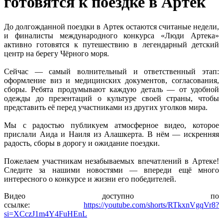
готовятся к поездке в Артек
До долгожданной поездки в Артек остаются считаные недели,
и финалисты международного конкурса «Люди Артека»
активно готовятся к путешествию в легендарный детский
центр на берегу Чёрного моря.
Сейчас — самый волнительный и ответственный этап:
оформление виз и медицинских документов, согласования,
сборы. Ребята продумывают каждую деталь — от удобной
одежды до презентаций о культуре своей страны, чтобы
представить её перед участниками из других уголков мира.
Мы с радостью публикуем атмосферное видео, которое
прислали Аида и Наиля из Алашкерта. В нём — искренняя
радость, сборы в дорогу и ожидание поездки.
Пожелаем участникам незабываемых впечатлений в Артеке!
Следите за нашими новостями — впереди ещё много
интересного о конкурсе и жизни его победителей.
Видео доступно по
ссылке:
https://youtube.com/shorts/RTkxnVgqVr8?
si=XCczJ1m4Y4FuHEnL