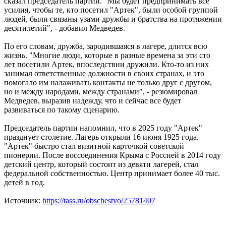
сказал председатель партии. "Мы будет предпринимать все
усилия, чтобы те, кто посетил "Артек", были особой группой
людей, были связаны узами дружбы и братства на протяжении
десятилетий", - добавил Медведев.
По его словам, дружба, зародившаяся в лагере, длится всю
жизнь. "Многие люди, которые в разные времена за эти сто
лет посетили Артек, впоследствии дружили. Кто-то из них
занимал ответственные должности в своих странах, и это
помогало им налаживать контакты не только друг с другом,
но и между народами, между странами", - резюмировал
Медведев, выразив надежду, что и сейчас все будет
развиваться по такому сценарию.
Председатель партии напомнил, что в 2025 году "Артек"
празднует столетие. Лагерь открыли 16 июня 1925 года.
"Артек" быстро стал визитной карточкой советской
пионерии. После воссоединения Крыма с Россией в 2014 году
детский центр, который состоит из девяти лагерей, стал
федеральной собственностью. Центр принимает более 40 тыс.
детей в год.
Источник:
https://tass.ru/obschestvo/25781407